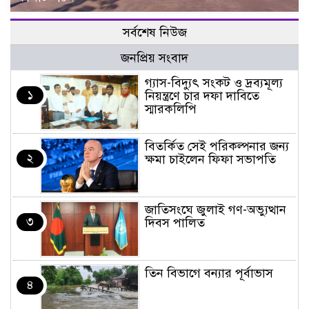
সর্বশেষ নিউজ
জনপ্রিয় সংবাদ
গ্যাস-বিদ্যুৎ সংকট ও দ্রব্যমূল্য
১
নিয়ন্ত্রণে চার দফা দাবিতে
স্মারকলিপি
বিতর্কিত সেই পরিকল্পনার জন্য
২
ক্ষমা চাইলেন ফিফা সভাপতি
জাতিসংঘে জুলাই গণ-অভ্যুত্থান
৩
দিবস পালিত
তিন বিভাগে বন্যার পূর্বাভাস
৪