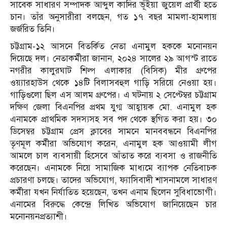
সাবেক সাধারণ সম্পাদক আব্দুল কাদির ভূঁইয়া জুয়েল প্রার্থী হতে
চান। তাঁর অনুসারীরা বলছেন, গত ১৭ বছর মামলা-হামলায়
জর্জরিত তিনি।
চট্টগ্রাম-১২ আসনে বিতর্কিত নেতা এনামুল হককে মনোনয়ন
দিয়েছে দল। নেতাকর্মীরা জানান, ২০২৪ সালের ২৯ আগস্ট রাতে
নগরীর কালুরঘাট শিল্প এলাকার (বিসিক) মীর গ্রুপের
ওয়্যারহাউস থেকে ১৪টি বিলাসবহুল গাড়ি সরিয়ে নেওয়া হয়।
গাড়িগুলো ছিল এস আলম গ্রুপের। এ ঘটনায় ২ সেপ্টেম্বর চট্টগ্রাম
দক্ষিণ জেলা বিএনপির প্রথম যুগ্ম আহ্বায়ক মো. এনামুল হক
এনামকে প্রাথমিক সদস্যসহ সব পদ থেকে স্থগিত করা হয়। ৩০
ডিসেম্বর চট্টগ্রাম প্রেস ক্লাবের সামনে মানববন্ধনে বিএনপির
তৃণমূল কর্মীরা অভিযোগ করেন, এনামুল হক আওয়ামী লীগ
আমলে চাল ব্যবসায়ী হিসেবে আঁতাত করে ব্যবসা ও রাজনীতি
করেছেন। এনামকে নিয়ে সামাজিক মাধ্যমে ব্যাপক নেতিবাচক
প্রচারণা চলছে। তাদের অভিযোগ, ফ্যাসিবাদী শাসনামলে সাধারণ
কর্মীরা যখন নির্যাতিত হয়েছেন, তখন এনাম ছিলেন সুবিধাভোগী।
এনামের বিরুদ্ধে কেন্দ্রে লিখিত অভিযোগ জানিয়েছেন চার
মনোনয়নপ্রত্যাশী।