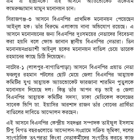
এম এ হান্নানকে। এই আসনে অ্যাডভোকেট একেএম
কামরুজ্জামান মামুন মনোনয়ন চান।
সিরাজগঞ্জ-৩ আসনে বিএনপির প্রাথমিক মনোনয়ন পেয়েছেন
আইনুল হক। তাঁর বিরুদ্ধে এলাকায় নানা অভিযোগ রয়েছে। এ
আসনে মনোনয়নের জন্য বিএনপির দুঃসময়ের নেতাদের বিবেচনা
করা হয়নি বলে ক্ষোভ জানান স্থানীয় বিএনপির নেতারা। তিন
মনোনয়নপ্রত্যাশী আইনুল হকের মনোনয়ন বাতিল চেয়ে তারেক
রহমানের কাছে চিঠি দিয়েছেন।
নাটোর-১ (লালপুর-বাগাতিপাড়া) আসনে বিএনপির প্রয়াত নেতা
ফজলুর রহমান পটলের ছোট মেয়ে জেলা বিএনপির আহ্বায়ক
কমিটির যুগ্ম আহ্বায়ক অ্যাডভোকেট ফারজানা শারমিন পুতুলকে
মনোনয়ন দিয়েছে দল। কিন্তু তাঁর আপন বড় ভাই ও জেলা
বিএনপির আহ্বায়ক কমিটির সদস্য, ঢাকা মেডিকেল কলেজের
সাবেক ভিপি ডা. ইয়াসির আরশাদ রাজন তাঁর বোনের প্রার্থিতা
বাতিলের দাবিতে আন্দোলন করছেন।
এই আসনে বিএনপির কেন্দ্রীয় সহদপ্তর সম্পাদক তাইফুল ইসলাম
টিপু বিগত বছরগুলোতে আন্দোলন-সংগ্রামে সক্রিয় ভূমিকা, দলের
সাংগঠনিক তৎপরতা কিংবা নেতাকর্মীদের সংগঠিত করতে কাজ