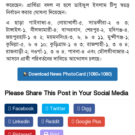
করেছেন। প্রার্থিতা বদল না হলে তাইফুল ইসলাম টিপু স্বতন্ত্র
নির্বাচন করার ঘোষণা দিয়েছেন।
এ ছাড়া গাইবান্ধা-৪, নোয়াখালী-৫, সাতক্ষীরা-২ ও ৩;
টাঙ্গাইল-১, নীলফামারী-৪; বান্দরবান, শেরপুর-২, হবিগঞ্জ-৪,
জয়পুরহাট-১ ও ২; ময়মনসিংহ-৩, ৬, ৯ ও ১১, মুন্সীগঞ্জ-১;
কুমিল্লা-৫, ৬ ও ১০; কুড়িগ্রাম-১ ও ৩; রাজশাহী-১, ৩ ও ৪;
রাজবাড়ী-২; নওগাঁ-১, ৩ ও ৪; পাবনা-৪ এবং মৌলভীবাজার-২
আসনে প্রার্থী পরিবর্তনের দাবিতে আন্দোলন চলছে।
Download News PhotoCard (1080×1080)
Please Share This Post in Your Social Media
Facebook
Twitter
Digg
Linkedin
Reddit
Google Plus
Pinterest
Print