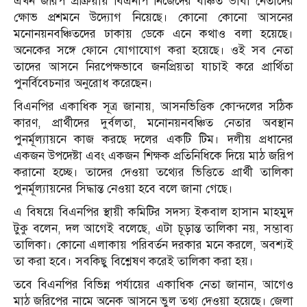
এখন জরিপ প্রক্রিয়ায় বিএনপি নিজেদের বঞ্চিত ভাবা নেতাদের
ক্ষোভ প্রশমনে উদ্যোগ নিয়েছে। কোনো কোনো আসনের
মনোনয়নবঞ্চিতদের ঢাকায় ডেকে এনে কথাও বলা হয়েছে।
অনেকের সঙ্গে ফোনে যোগাযোগ করা হয়েছে। ওই সব নেতা
তাদের আসনে নিরপেক্ষভাবে জনপ্রিয়তা যাচাই করে প্রার্থিতা
পুনর্বিবেচনার অনুরোধ করেছেন।
বিএনপির একাধিক সূত্র জানায়, আসনভিত্তিক কোন্দলের সঠিক
কারণ, প্রার্থীদের দুর্বলতা, মনোনয়নবঞ্চিত নেতার অবস্থান
পুনর্মূল্যায়নে কাজ করছে দলের একটি টিম। দলীয় প্রধানের
একজন উপদেষ্টা এবং একজন শিক্ষক প্রতিনিধিকে দিয়ে মাঠ জরিপ
করানো হচ্ছে। তাদের দেওয়া তথ্যের ভিত্তিতে প্রার্থী তালিকা
পুনর্মূল্যায়নের সিদ্ধান্ত নেওয়া হবে বলে জানা গেছে।
এ বিষয়ে বিএনপির স্থায়ী কমিটির সদস্য ইকবাল হাসান মাহমুদ
টুকু বলেন, দল আগেই বলেছে, এটা চূড়ান্ত তালিকা নয়, সম্ভাব্য
তালিকা। কোনো এলাকায় পরিবর্তন দরকার মনে করলে, অবশ্যই
তা করা হবে। সবকিছু বিশ্লেষণ করেই তালিকা করা হয়।
তবে বিএনপির বিভিন্ন পর্যায়ের একাধিক নেতা জানান, আগেও
মাঠ জরিপের নামে অনেক আসনে ভুল তথ্য দেওয়া হয়েছে। জেলা