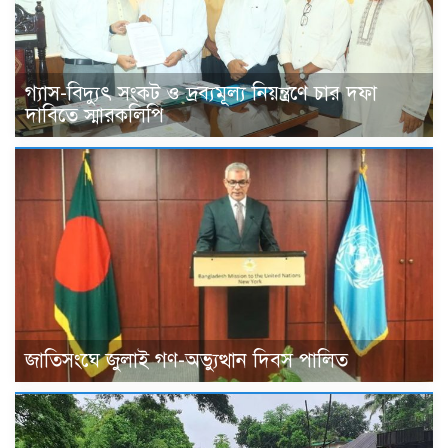
গ্যাস-বিদ্যুৎ সংকট ও দ্রব্যমূল্য নিয়ন্ত্রণে চার দফা
দাবিতে স্মারকলিপি
জাতিসংঘে জুলাই গণ-অভ্যুত্থান দিবস পালিত