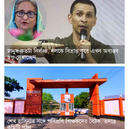
মানুষ কতটা নির্লজ্জ, দলকে বিভ্রান্ত করে এখন অবাস্তব
স্বপ্ন দেখাচ্ছেন
শেখ হাসিনার সঙ্গে পবিপ্রবি শিক্ষকদের বৈঠক, তদন্তে
কমিটি গঠন