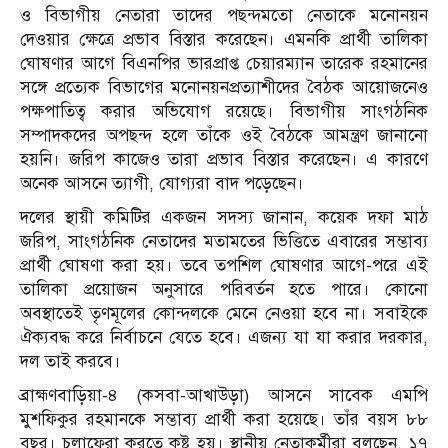
ও বিভাগীয় নেতারা তাদের পছন্দমতো নেতাকে মনোনয়ন
দেওয়ার ক্ষেত্রে প্রভাব বিস্তার করেছেন। এমনকি প্রার্থী তালিকা
ঘোষণার আগে বিএনপির ভারপ্রাপ্ত চেয়ারম্যান তারেক রহমানের
সঙ্গে প্রত্যেক বিভাগের মনোনয়নপ্রত্যাশীদের বৈঠক আয়োজনেও
পক্ষপাতিত্ব করার অভিযোগ রয়েছে। বিভাগীয় সাংগঠনিক
সম্পাদকদের অপছন্দ হলে তাঁকে ওই বৈঠকে আমন্ত্রণ জানানো
হয়নি। জরিপ কাজেও তারা প্রভাব বিস্তার করেছেন। এ কারণে
অনেক আসনে ত্যাগী, যোগ্যরা বাদ পড়েছেন।
দলের স্থায়ী কমিটির একজন সদস্য জানান, কয়েক দফা মাঠ
জরিপ, সাংগঠনিক নেতাদের মতামতের ভিত্তিতে এবারের সম্ভাব্য
প্রার্থী ঘোষণা করা হয়। তবে তপশিল ঘোষণার আগে-পরে এই
তালিকা প্রয়োজন অনুসারে পরিবর্তন হতে পারে। কোনো
অবস্থাতেই তৃণমূলের কোন্দলকে মেনে নেওয়া হবে না। সবাইকে
ঐক্যবদ্ধ করে নির্বাচনে যেতে হবে। এজন্য যা যা করার দরকার,
দল তাই করবে।
ব্রাহ্মণবাড়িয়া-৪ (কসবা-আখাউড়া) আসনে সাবেক এমপি
মুশফিকুর রহমানকে সম্ভাব্য প্রার্থী করা হয়েছে। তাঁর বয়স ৮৮
বছর। চলাফেরা করতে কষ্ট হয়। স্থানীয় নেতাকর্মীরা বলছেন, ১৭