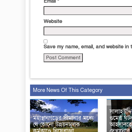
Email
*
Website
Save my name, email, and website in t
More News Of This Category
সালাহউদ্
মহাস্থানগড়ের সীমানার মধ্যে
গুমের ঘট
যে কোনো উন্নয়নমূলক
আহসানকে 
কর্মকাণ্ডে নিষেধাজ্ঞা
দেখানোর