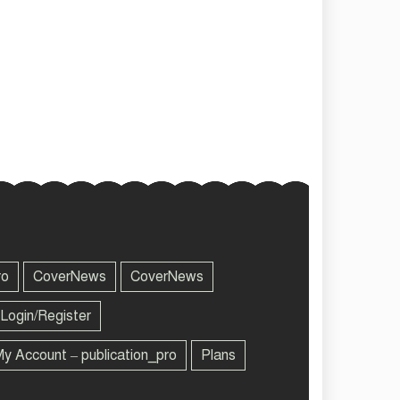
ro
CoverNews
CoverNews
Login/Register
y Account – publication_pro
Plans