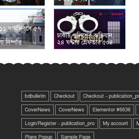
 ১১ কার্যদিবসে ৫৭
ঢাকায় পুলিশের অভিযান,
 নিষ্পত্তি
২৪ ঘণ্টায় গ্রেফতার ৫০৪
bdbulletin
Checkout
Checkout – publication_p
CoverNews
CoverNews
Elementor #6636
Login/Register – publication_pro
My account
M
Plans Popup
Sample Page