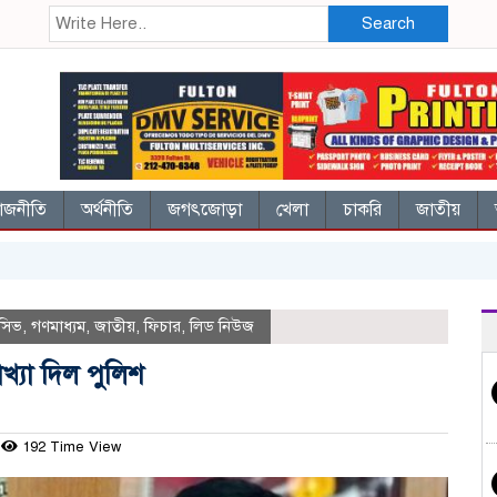
Search
াজনীতি
অর্থনীতি
জগৎজোড়া
খেলা
চাকরি
জাতীয়
লুসিভ
,
গণমাধ্যম
,
জাতীয়
,
ফিচার
,
লিড নিউজ
াখ্যা দিল পুলিশ
192 Time View