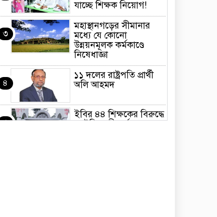
যাচ্ছে শিক্ষক নিয়োগ!
মহাস্থানগড়ের সীমানার
৩
মধ্যে যে কোনো
উন্নয়নমূলক কর্মকাণ্ডে
নিষেধাজ্ঞা
১১ দলের রাষ্ট্রপতি প্রার্থী
৪
অলি আহমদ
ইবির ৪৪ শিক্ষকের বিরুদ্ধে
৫
‘রাষ্ট্রবিরোধী কর্মকাণ্ডের’
অভিযোগ, তদন্ত কমিটি
মাতারবাড়ির মেগা প্রকল্প
৬
পরিদর্শন করলেন
প্রধানমন্ত্রী
সালাহউদ্দিন আহমদকে
৭
গুমের ঘটনায় জিয়াউল
আহসানকে গ্রেফতার