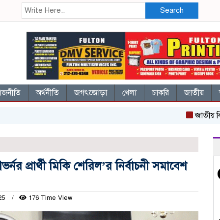
Search
াজনীতি
অর্থনীতি
জগৎজোড়া
খেলা
চাকরি
জাতীয়
জাতীয় বিশ্ববিদ্
র্নর প্রার্থী মিকি শেরিল’র নির্বাচনী সমাবেশ
025
176 Time View