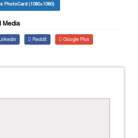
s PhotoCard (1080×1080)
l Media
inkedin
Reddit
Google Plus