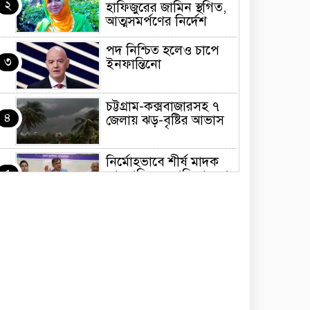
২
হাফিজুরের জামিন স্থগিত,
আত্মসমর্পণের নির্দেশ
পদ নিশ্চিত হলেও চাপে
৩
ইনফান্তিনো
চট্টগ্রাম-কক্সবাজারসহ ৭
৪
জেলায় ঝড়-বৃষ্টির আভাস
নির্মোহভাবে শীর্ষ মাদক
৫
কারবারিদের তালিকা করা
হবে: স্বরাষ্ট্রমন্ত্রী
শেখ হাসিনার ফাঁসি হোক,
৬
সেটা সমর্থন করি না:
কাদের সিদ্দিকী
জয়পুরহাটে চলন্ত ট্রেন
৭
থেকে পড়ে গাড়ির
‘ক্যান্টিন বয়’ নিহত