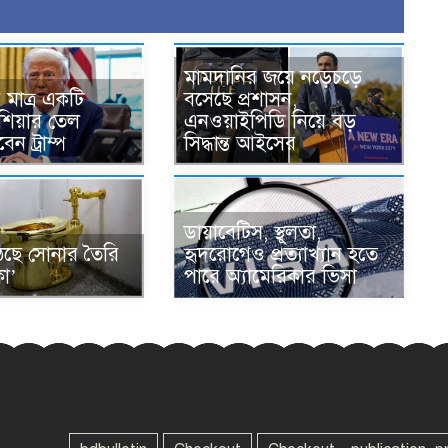
মামদানির জয়ে নড়েচড়ে
মাত্র একটি
বসেছে প্রশাসন,
শিয়ার তেল
এনওয়াইপিডি নিয়ে বড়
ন ট্রাম্প
সিদ্ধান্ত আইসের
ডায়াবেটিস, স্থূলতা,
ঠছে সোনার তৈরি
হৃদরোগেও প্রত্যাখ্যান হতে
কা’
পারে অ্যামেরিকার ভিসা