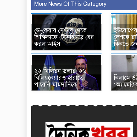
More News Of This Category
ডে-কেয়ার সেন্টার থেকে
ইউরোপের 
শিক্ষিকাকে টেনেহিঁচড়ে বের
দেশকে রা
করল আইস
কিনতে দেবে
২২ মিলিয়ন ডলার, ২৬
বিলিয়নেয়ারও হারাতে
নিলামে উ
পারেনি মামদানিকে
‘অ্যামেরি