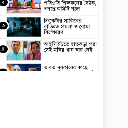
২
পবিপ্রবি শিক্ষকদের বৈঠক,
তদন্তে কমিটি গঠন
ক্রিকেটার সাকিবের
৩
বাড়িতে হামলা ও বোমা
বিস্ফোরণ
আইসিইউতে হাতকড়া পরা
৪
সেই মনির খান আর নেই
ভারত সরকারের কাছে
৫
ক্ষমা চাইলেন জাকারবার্গ
৬ জেলায় বজ্রসহ বৃষ্টির
৬
আভাস, নৌবন্দরে
সতর্কসংকেত
জুলাই গণ-অভ্যুত্থানের
৭
তথ্যচিত্রে অনিচ্ছাকৃত
‘ত্রুটি’র বিষয়ে দুঃখ প্রকাশ