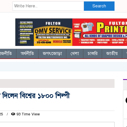
Search
াজনীতি
অর্থনীতি
জগৎজোড়া
খেলা
চাকরি
জাতীয়
দিলেন বিশ্বের ১৮০০ শিল্পী
025
93 Time View