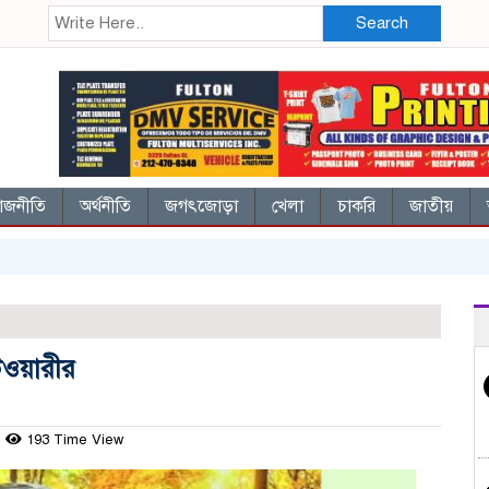
Search
াজনীতি
অর্থনীতি
জগৎজোড়া
খেলা
চাকরি
জাতীয়
টওয়ারীর
193 Time View