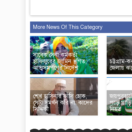
More News Of This Category
সাবেক সেনা কর্মকর্তা
হাফিজুরের জামিন স্থগিত,
চট্টগ্রাম-
আত্মসমর্পণের নির্দেশ
জেলায় ঝড়
শেখ হাসিনার ফাঁসি হোক,
জয়পুরহাটে
সেটা সমর্থন করি না: কাদের
পড়ে গাড়ির
সিদ্দিকী
নিহত