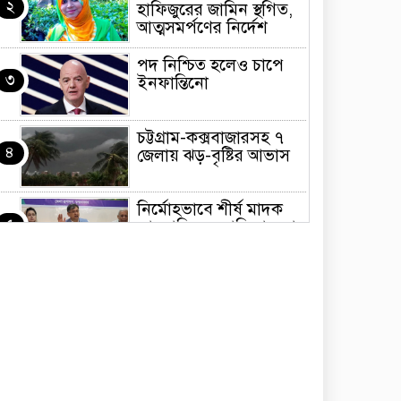
২
হাফিজুরের জামিন স্থগিত,
আত্মসমর্পণের নির্দেশ
পদ নিশ্চিত হলেও চাপে
৩
ইনফান্তিনো
চট্টগ্রাম-কক্সবাজারসহ ৭
৪
জেলায় ঝড়-বৃষ্টির আভাস
নির্মোহভাবে শীর্ষ মাদক
৫
কারবারিদের তালিকা করা
হবে: স্বরাষ্ট্রমন্ত্রী
শেখ হাসিনার ফাঁসি হোক,
৬
সেটা সমর্থন করি না:
কাদের সিদ্দিকী
জয়পুরহাটে চলন্ত ট্রেন
৭
থেকে পড়ে গাড়ির
‘ক্যান্টিন বয়’ নিহত