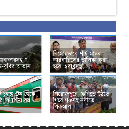
নির্মোহভাবে শীর্ষ মাদক
কক্সবাজারসহ ৭
কারবারিদের তালিকা করা
-বৃষ্টির আভাস
হবে: স্বরাষ্ট্রমন্ত্রী
 চলন্ত ট্রেন থেকে
পিরোজপুরে ফেরিতে উঠতে
 ‘ক্যান্টিন বয়’
গিয়ে গরুসহ নদীতে
পিকআপ