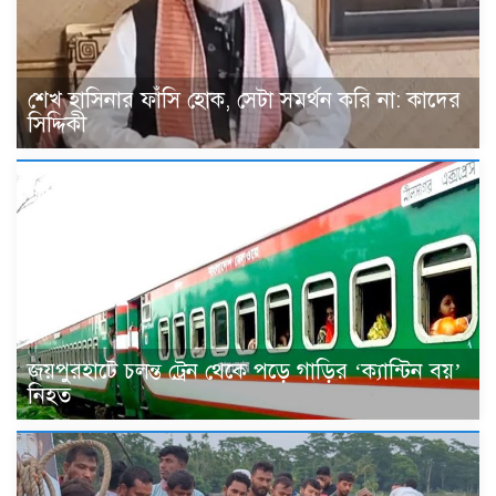
শেখ হাসিনার ফাঁসি হোক, সেটা সমর্থন করি না: কাদের
সিদ্দিকী
জয়পুরহাটে চলন্ত ট্রেন থেকে পড়ে গাড়ির ‘ক্যান্টিন বয়’
নিহত