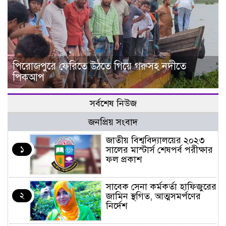
পিরোজপুরে ফেরিতে উঠতে গিয়ে গরুসহ নদীতে
পিকআপ
সর্বশেষ নিউজ
জনপ্রিয় সংবাদ
জাতীয় বিশ্ববিদ্যালয়ের ২০২৩
১
সালের মাস্টার্স শেষপর্ব পরীক্ষার
ফল প্রকাশ
সাবেক সেনা কর্মকর্তা হাফিজুরের
২
জামিন স্থগিত, আত্মসমর্পণের
নির্দেশ