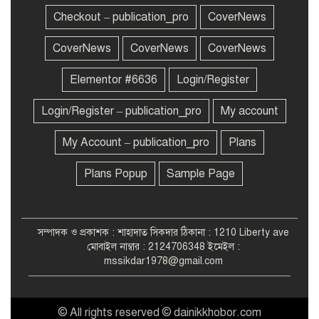
পিরোজপুরে ফেরিতে উঠতে গিয়ে
Checkout – publication_pro
CoverNews
৮
গরুসহ নদীতে পিকআপ
CoverNews
CoverNews
CoverNews
Elementor #6636
Login/Register
ব্যাংকের টাকা চুরি করে
৯
অর্থনীতিকে পঙ্গু করেছে আ.লীগ:
গভর্নর
Login/Register – publication_pro
My account
My Account – publication_pro
Plans
ঢাবিতে ছাত্রদলের পরিচ্ছন্নতা
১০
অভিযান
Plans Popup
Sample Page
সম্পাদক ও প্রকাশক : শাহাদাত সিকদার ঠিকানা : 1210 Liberty ave
মোবাইল নাম্বার : 2124706348 ইমেইল :
mssikdar1978@gmail.com
© All rights reserved © dainikkhobor.com