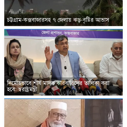
চট্টগ্রাম-কক্সবাজারসহ ৭ জেলায় ঝড়-বৃষ্টির আভাস
নির্মোহভাবে শীর্ষ মাদক কারবারিদের তালিকা করা
হবে: স্বরাষ্ট্রমন্ত্রী