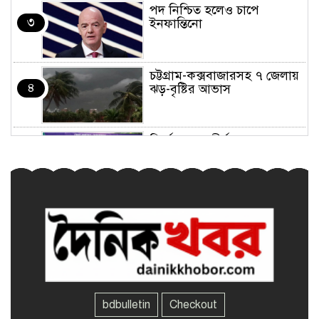
পদ নিশ্চিত হলেও চাপে
৩
ইনফান্তিনো
চট্টগ্রাম-কক্সবাজারসহ ৭ জেলায়
৪
ঝড়-বৃষ্টির আভাস
নির্মোহভাবে শীর্ষ মাদক
৫
কারবারিদের তালিকা করা হবে:
স্বরাষ্ট্রমন্ত্রী
শেখ হাসিনার ফাঁসি হোক, সেটা
৬
সমর্থন করি না: কাদের সিদ্দিকী
জয়পুরহাটে চলন্ত ট্রেন থেকে পড়ে
৭
গাড়ির ‘ক্যান্টিন বয়’ নিহত
bdbulletin
Checkout