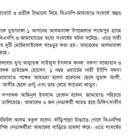
বিলবোর্ড ও প্রতীক টাঙানো নিয়ে বিএনপি-জামায়াত সংঘর্ষে অন্তত
র দিকে চুয়াডাঙ্গা-১ আসনের আলমডাঙ্গা উপজেলার শ্যামপুর গ্রামে
রে বিএনপি ও জামায়াতের মধ্যে সংঘর্ষের ঘটনা ঘটেছে। এতে নারী
য় দুটি মোটরসাইকেল ভাঙচুর করা হয়। আহতদের আলমডাঙ্গা
হয়েছে।
বদলের যুগ্ম আহ্বায়ক সাইফুল ইসলাম কনক, সদস্য সাজাহান ও
াদক তাইজেল হোসেন, ১ নম্বর ওয়ার্ডের নারী ইউপি সদস্য
 জামায়াত পক্ষের আহতরা
হলেন
হারুনের ছেলে মুরাদ
আলী
,
ক আলীর ছেলে ওল্টু এবং তার মেয়ে ফাতেমা খাতুন।
ণ সম্পাদক আমিনুল ইসলাম রোকন বলেন, জামায়াত পরিচয়ে
া চালিয়েছে। আমাদের ৬ জন নেতাকর্মী আহত হয়ে চিকিৎসাধীন
িউল আলম বকুল বলেন, দাঁড়িপাল্লা টাঙাতে গেলে বিএনপির
নপির নেতাকর্মীরা আমাদের বাড়িতে হামলা করে। এতে সংঘর্ষের