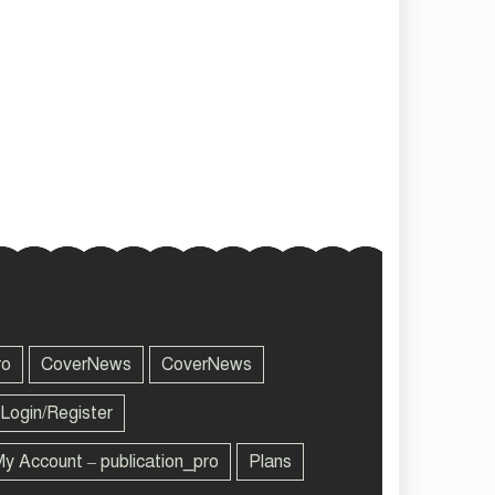
ro
CoverNews
CoverNews
Login/Register
y Account – publication_pro
Plans