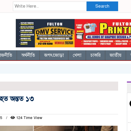
Search
াজনীতি
অর্থনীতি
জগৎজোড়া
খেলা
চাকরি
জাতীয়
 আহত অন্তত ১৩
25
124 Time View