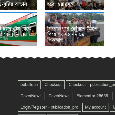
-বৃষ্টির আভাস
হবে: স্বরাষ্ট্রমন্ত্রী
 চলন্ত ট্রেন থেকে
পিরোজপুরে ফেরিতে উঠতে
 ‘ক্যান্টিন বয়’
গিয়ে গরুসহ নদীতে
পিকআপ
bdbulletin
Checkout
Checkout – publication_p
CoverNews
CoverNews
Elementor #6636
Login/Register – publication_pro
My account
M