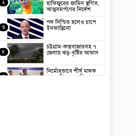
২
হাফিজুরের জামিন স্থগিত,
আত্মসমর্পণের নির্দেশ
পদ নিশ্চিত হলেও চাপে
৩
ইনফান্তিনো
চট্টগ্রাম-কক্সবাজারসহ ৭
৪
জেলায় ঝড়-বৃষ্টির আভাস
নির্মোহভাবে শীর্ষ মাদক
৫
কারবারিদের তালিকা করা
হবে: স্বরাষ্ট্রমন্ত্রী
শেখ হাসিনার ফাঁসি হোক,
৬
সেটা সমর্থন করি না:
কাদের সিদ্দিকী
জয়পুরহাটে চলন্ত ট্রেন
৭
থেকে পড়ে গাড়ির
‘ক্যান্টিন বয়’ নিহত