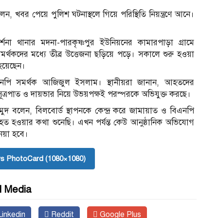
ন, খবর পেয়ে পুলিশ ঘটনাস্থলে গিয়ে পরিস্থিতি নিয়ন্ত্রণে আনে।
র্শনা থানার মদনা-পারকৃষ্ণপুর ইউনিয়নের কামারপাড়া গ্রামে
সমর্থকদের মধ্যে তীব্র উত্তেজনা ছড়িয়ে পড়ে। সকালে শুরু হওয়া
 হয়েছেন।
নপি সমর্থক আজিজুল ইসলাম। স্থানীয়রা জানান, আহতদের
 সূত্রপাত ও দায়ভার নিয়ে উভয়পক্ষই
পরস্পরকে
অভিযুক্ত করছে।
াহমুদ বলেন, বিলবোর্ড স্থাপনকে কেন্দ্র করে জামায়াত ও বিএনপি
হত হওয়ার কথা শুনেছি। এখন পর্যন্ত কেউ আনুষ্ঠানিক অভিযোগ
েয়া হবে।
s PhotoCard (1080×1080)
l Media
inkedin
Reddit
Google Plus