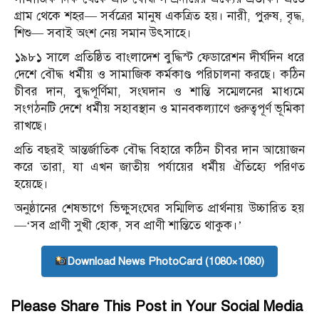
গ্রাম থেকে শহর— সর্বত্রের মানুষ একত্রিত হয়। নারী, পুরুষ, বৃদ্ধ,
শিশু— সবাই অংশ নেয় সমান উৎসাহে।
১৯৮১ সালে প্রতিষ্ঠিত বাংলাদেশ বুদ্ধিস্ট ফেডারেশন দীর্ঘদিন ধরে
দেশে বৌদ্ধ ধর্মীয় ও সামাজিক কর্মকাণ্ড পরিচালনা করছে। কঠিন
চীবর দান, বুদ্ধপূর্ণিমা, সংঘদান ও শান্তি সম্মেলনের মাধ্যমে
সংগঠনটি দেশে ধর্মীয় সহাবস্থান ও মানবকল্যাণে গুরুত্বপূর্ণ ভূমিকা
রাখছে।
প্রতি বছরই আন্তর্জাতিক বৌদ্ধ বিহারে কঠিন চীবর দান আয়োজন
করে তারা, যা এখন জাতীয় পর্যায়ের ধর্মীয় ঐতিহ্যে পরিণত
হয়েছে।
অনুষ্ঠানের শেষভাগে ভিক্ষুসংঘের সম্মিলিত প্রার্থনায় উচ্চারিত হয়
—‘সব প্রাণী সুখী হোক, সব প্রাণী শান্তিতে থাকুক।’
Download News PhotoCard (1080×1080)
Please Share This Post in Your Social Media