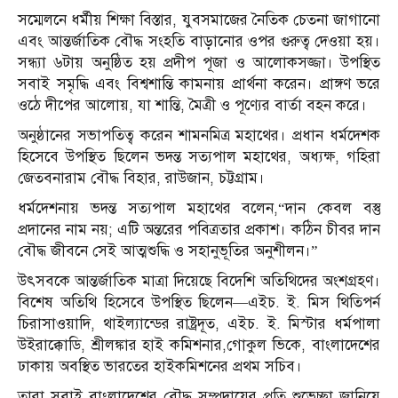
সম্মেলনে ধর্মীয় শিক্ষা বিস্তার, যুবসমাজের নৈতিক চেতনা জাগানো
এবং আন্তর্জাতিক বৌদ্ধ সংহতি বাড়ানোর ওপর গুরুত্ব দেওয়া হয়।
সন্ধ্যা ৬টায় অনুষ্ঠিত হয় প্রদীপ পূজা ও আলোকসজ্জা। উপস্থিত
সবাই সমৃদ্ধি এবং বিশ্বশান্তি কামনায় প্রার্থনা করেন। প্রাঙ্গণ ভরে
ওঠে দীপের আলোয়, যা শান্তি, মৈত্রী ও পূণ্যের বার্তা বহন করে।
অনুষ্ঠানের সভাপতিত্ব করেন শামনমিত্র মহাথের। প্রধান ধর্মদেশক
হিসেবে উপস্থিত ছিলেন ভদন্ত সত্যপাল মহাথের, অধ্যক্ষ, গহিরা
জেতবনারাম বৌদ্ধ বিহার, রাউজান, চট্টগ্রাম।
ধর্মদেশনায় ভদন্ত সত্যপাল মহাথের বলেন,“দান কেবল বস্তু
প্রদানের নাম নয়; এটি অন্তরের পবিত্রতার প্রকাশ। কঠিন চীবর দান
বৌদ্ধ জীবনে সেই আত্মশুদ্ধি ও সহানুভূতির অনুশীলন।”
উৎসবকে আন্তর্জাতিক মাত্রা দিয়েছে বিদেশি অতিথিদের অংশগ্রহণ।
বিশেষ অতিথি হিসেবে উপস্থিত ছিলেন—এইচ. ই. মিস থিতিপর্ন
চিরাসাওয়াদি, থাইল্যান্ডের রাষ্ট্রদূত, এইচ. ই. মিস্টার ধর্মপালা
উইরাক্কোডি, শ্রীলঙ্কার হাই কমিশনার,গোকুল ভিকে, বাংলাদেশের
ঢাকায় অবস্থিত ভারতের হাইকমিশনের প্রথম সচিব।
তারা সবাই বাংলাদেশের বৌদ্ধ সম্প্রদায়ের প্রতি শুভেচ্ছা জানিয়ে