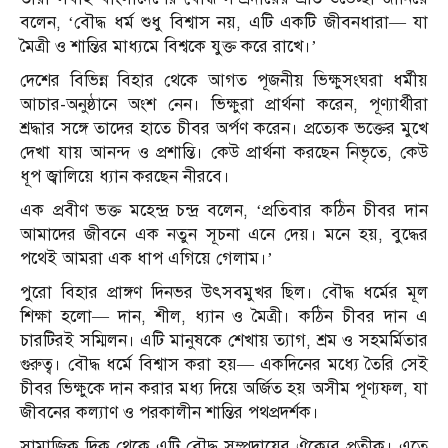
বলেন, ‘বৌদ্ধ ধর্ম শুধু বিশ্বাস নয়, এটি একটি জীবনধারা— যা
মৈত্রী ও শান্তির মাধ্যমে বিশ্বকে যুক্ত করে রাখে।’
দেশের বিভিন্ন বিহার থেকে আগত পূজনীয় ভিক্ষুসংঘরা ধর্মীয়
আচার-অনুষ্ঠানে অংশ নেন। ভিক্ষুরা প্রার্থনা করেন, পূণ্যার্থীরা
শ্রদ্ধার সঙ্গে তাদের হাতে চীবর অর্পণ করেন। প্রত্যেক ভক্তের মুখে
দেখা যায় আনন্দ ও প্রশান্তি। কেউ প্রার্থনা করছেন নিভৃতে, কেউ
ধূপ জ্বালিয়ে ধ্যান করছেন নীরবে।
এক প্রবীণ ভক্ত মহেন্দ্র চন্দ্র বলেন, ‘প্রতিবার কঠিন চীবর দান
আমাদের জীবনে এক নতুন সূচনা এনে দেয়। মনে হয়, বুদ্ধের
পথেই আমরা এক ধাপ এগিয়ে গেলাম।’
পুরো বিহার প্রাঙ্গণ দিনভর উৎসবমুখর ছিল। বৌদ্ধ ধর্মের মূল
শিক্ষা হলো— দান, শীল, ধ্যান ও মৈত্রী। কঠিন চীবর দান এ
চারটিরই সম্মিলন। এটি মানুষকে শেখায় ত্যাগ, শ্রম ও সহমর্মিতার
গুরুত্ব। বৌদ্ধ ধর্মে বিশ্বাস করা হয়— একদিনের মধ্যে তৈরি সেই
চীবর ভিক্ষুকে দান করার মধ্য দিয়ে অর্জিত হয় অসীম পূণ্যফল, যা
জীবনের কল্যাণ ও পরকালীন শান্তির পথপ্রদর্শক।
সামাজিক দিক থেকে এটি বৌদ্ধ সম্প্রদায়ের ঐক্যের প্রতীক। এতে