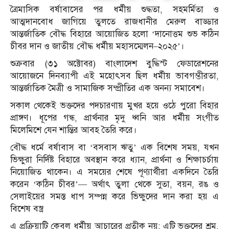
ত্রৈমাসিক বর্ষাবাসের পর ধর্মীয় শুদ্ধতা, সহমর্মিতা ও
আত্মদানবোধ জাগিয়ে তুলতে রাজধানীর মেরুল বাড্ডার
আন্তর্জাতিক বৌদ্ধ বিহারে আয়োজিত হলো ‘দানোত্তম শুভ কঠিন
চীবর দান ও জাতীয় বৌদ্ধ ধর্মীয় মহাসম্মেলন–২০২৫’।
শুক্রবার (৩১ অক্টোবর) বাংলাদেশ বুদ্ধিস্ট ফেডারেশনের
আয়োজনে দিনব্যাপী এই মহোৎসব ছিল ধর্মীয় ভাবগম্ভীরতা,
আন্তর্জাতিক মৈত্রী ও সামাজিক সম্প্রীতির এক অনন্য সমাবেশ।
সকাল থেকেই ভক্তদের পদচারণায় মুখর হয়ে ওঠে পুরো বিহার
প্রাঙ্গণ। ধূপের গন্ধ, প্রার্থনার মৃদু ধ্বনি আর ধর্মীয় সংগীত
মিলেমিশে যেন শান্তির আবহ তৈরি করে।
বৌদ্ধ ধর্মে বর্ষাবাস বা ‘বসবাস ঋতু’ এক বিশেষ সময়, যখন
ভিক্ষুরা নির্দিষ্ট বিহারে অবস্থান করে ধ্যান, প্রার্থনা ও শিক্ষাচর্চায়
নিয়োজিত থাকেন। এ সময়ের শেষে পূণ্যার্থীরা একদিনে তৈরি
করেন ‘কঠিন চীবর’— অর্থাৎ তুলা থেকে সুতা, বয়ন, রঙ ও
সেলাইয়ের সমস্ত ধাপ সম্পন্ন করে ভিক্ষুদের দান করা হয় এ
বিশেষ বস্ত্র
এ প্রক্রিয়াটি কেবল ধর্মীয় আচারের প্রতীক নয়; এটি ভক্তদের শ্রম,