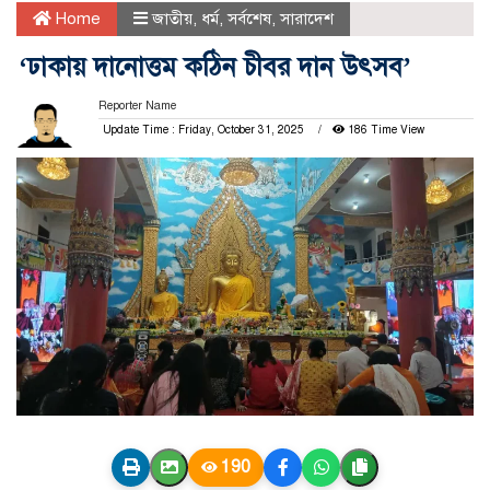
Home
জাতীয়
,
ধর্ম
,
সর্বশেষ
,
সারাদেশ
‘ঢাকায় দানোত্তম কঠিন চীবর দান উৎসব’
Reporter Name
Update Time : Friday, October 31, 2025
186 Time View
190