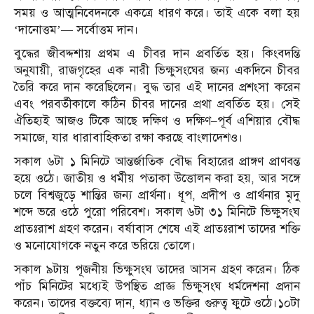
সময় ও আত্মনিবেদনকে একত্রে ধারণ করে। তাই একে বলা হয়
‘দানোত্তম’— সর্বোত্তম দান।
বুদ্ধের জীবদ্দশায় প্রথম এ চীবর দান প্রবর্তিত হয়। কিংবদন্তি
অনুযায়ী, রাজগৃহের এক নারী ভিক্ষুসংঘের জন্য একদিনে চীবর
তৈরি করে দান করেছিলেন। বুদ্ধ তার এই দানের প্রশংসা করেন
এবং পরবর্তীকালে কঠিন চীবর দানের প্রথা প্রবর্তিত হয়। সেই
ঐতিহ্যই আজও টিকে আছে দক্ষিণ ও দক্ষিণ–পূর্ব এশিয়ার বৌদ্ধ
সমাজে, যার ধারাবাহিকতা রক্ষা করছে বাংলাদেশও।
সকাল ৬টা ১ মিনিটে আন্তর্জাতিক বৌদ্ধ বিহারের প্রাঙ্গণ প্রাণবন্ত
হয়ে ওঠে। জাতীয় ও ধর্মীয় পতাকা উত্তোলন করা হয়, আর সঙ্গে
চলে বিশ্বজুড়ে শান্তির জন্য প্রার্থনা। ধূপ, প্রদীপ ও প্রার্থনার মৃদু
শব্দে ভরে ওঠে পুরো পরিবেশ। সকাল ৬টা ৩১ মিনিটে ভিক্ষুসংঘ
প্রাতঃরাশ গ্রহণ করেন। বর্ষাবাস শেষে এই প্রাতঃরাশ তাদের শক্তি
ও মনোযোগকে নতুন করে ভরিয়ে তোলে।
সকাল ৯টায় পূজনীয় ভিক্ষুসংঘ তাদের আসন গ্রহণ করেন। ঠিক
পাঁচ মিনিটের মধ্যেই উপস্থিত প্রাজ্ঞ ভিক্ষুসংঘ ধর্মদেশনা প্রদান
করেন। তাদের বক্তব্যে দান, ধ্যান ও ভক্তির গুরুত্ব ফুটে ওঠে।১০টা