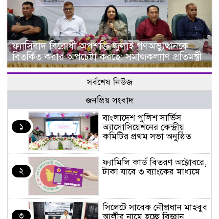
ফ্যাসিবাদ বিরোধী অপশক্তি জুলাই গণঅভ্যুত্থানকে
বিতর্কিত করার অপচেষ্টা করছে: সমাজকল্যাণ প্রতিমন্ত্রী
সর্বশেষ নিউজ
জনপ্রিয় সংবাদ
বাংলাদেশ পুলিশ সার্ভিস
১
অ্যাসোসিয়েশনের কেন্দ্রীয়
কমিটির প্রথম সভা অনুষ্ঠিত
ফ্যামিলি কার্ড বিতরণ অক্টোবরে,
২
টাকা যাবে ৩ ব্যাংকের মাধ্যমে
সিলেটে সাবেক নৌপ্রধান মাহবুব
৩
আলীর নামে হচ্ছে বিজ্ঞান