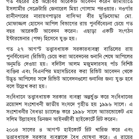
গত বছরের ২৩ অক্টোবর আরেকটি আবেদন করেন জামায়াতে
ইসলামীর সেক্রেটারি জেনারেল মিয়া গোলাম পরওয়ার। নওগাঁর
রানীনগরের নারায়ণপাড়ার বাসিন্দা বীর মুক্তিযোদ্ধা মো.
মোফাজ্জল হোসেন আপিল বিভাগের রায় পুনর্বিবেচনা চেয়ে গত
বছর আরেকটি আবেদন করেন। এছাড়া একটি সংগঠন
ইন্টারভেনার (পক্ষ) হিসেবে যুক্ত হয়।
গত ২৭ আগস্ট তত্ত্বাবধায়ক সরকারব্যবস্থা বাতিলের রায়
পুনর্বিবেচনা (রিভিউ) চেয়ে করা আবেদনের শুনানি শেষে আপিলের
অনুমতি দেওয়া হয়। বদিউল আলম মজুমদারসহ পাঁচ বিশিষ্ট
ব্যক্তির এবং বিএনপির মহাসচিবের করা রিভিউ আবেদন থেকে
উদ্ভূত আপিলের সঙ্গে রিভিউ আবেদনগুলো শুনানির জন্য যুক্ত হবে
বলে উল্লেখ করা হয়।
সংবিধানে তত্ত্বাবধায়ক সরকার ব্যবস্থা অন্তর্ভুক্ত করে সংবিধানের
ত্রয়োদশ সংশোধনী জাতীয় সংসদে গৃহীত হয় ১৯৯৬ সালে। এ
সংশোধনীর বৈধতা চ্যালেঞ্জ করে ১৯৯৮ সালে অ্যাডভোকেট এম
সলিম উল্লাহসহ তিনজন আইনজীবী হাইকোর্টে রিট করেন।
২০০৪ সালের ৪ আগস্ট হাইকোর্ট রিট খারিজ করে এবং
তত্ত্বাবধায়ক সরকার ব্যবস্থাকে বৈধ ঘোষণা করে। এ রায়ের