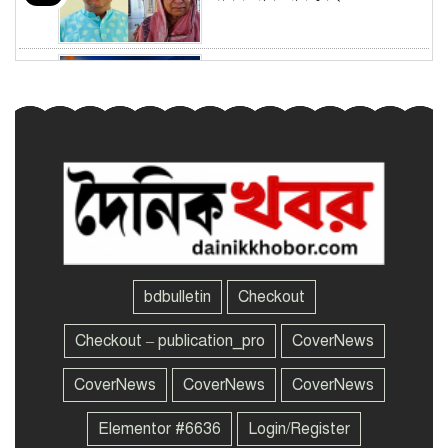
ভারত সরকারের কাছে ক্ষমা
৫
চাইলেন জাকারবার্গ
৬ জেলায় বজ্রসহ বৃষ্টির আভাস,
৬
নৌবন্দরে সতর্কসংকেত
জুলাই গণ-অভ্যুত্থানের তথ্যচিত্রে
৭
অনিচ্ছাকৃত ‘ত্রুটি’র বিষয়ে দুঃখ
প্রকাশ
bdbulletin
Checkout
জুলাইয়ের প্রত্যাশা পূরণে লড়াই
Checkout – publication_pro
CoverNews
৮
চলবে: শফিকুর রহমান
CoverNews
CoverNews
CoverNews
Elementor #6636
Login/Register
দিল্লিতে অনুষ্ঠানে শেখ হাসিনাকে