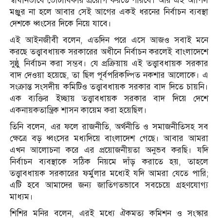
স্বাধীনভাবে ভোটাধিকার প্রয়োগ করতে পারবে। আর এই আপিল
মঞ্জুর না হলে আবার সেই আগের একই ধরনের নির্বাচন ব্যবস্থা
দেশকে ধ্বংসের দিকে নিয়ে যাবে।
এই আইনজীবী বলেন, এতদিন পরে এসে আজও সবাই মনে
করছে তত্ত্বাবধায়ক সরকারের অধীনে নির্বাচন করলেই বাংলাদেশে
সুষ্ঠু নির্বাচন করা সম্ভব। যে প্রক্রিয়ায় এই তত্ত্বাবধায়ক সরকার
বাদ দেওয়া হয়েছে, তা ছিল পূর্বপরিকল্পিত নকশার আলোকে। এ
সংক্রান্ত সংসদীয় কমিটিও তত্ত্বাবধায়ক সরকার বাদ দিতে চায়নি।
এক ব্যক্তির ইচ্ছায় তত্ত্বাবধায়ক সরকার বাদ দিয়ে দেশে
একনায়কতান্ত্রিক শাসন কায়েম করা হয়েছিল।
তিনি বলেন, এর ফলে রাজনীতি, অর্থনীতি ও সমাজনীতিসহ সব
ক্ষেত্রে বড় ধ্বংসের মধ্যদিয়ে বাংলাদেশ গেছে। আবার আমরা
এখন আলোচনা করে এর প্রয়োজনীয়তা অনুভব করছি। যদি
নির্বাচন ব্যবস্থাকে সঠিক নিয়মে দাঁড় করাতে হয়, তাহলে
তত্ত্বাবধায়ক সরকারের ফর্মুলার মধ্যেই যদি আমরা যেতে পারি;
এটি হবে আমাদের জন্য জাতিগতভাবে সবচেয়ে গ্রহণযোগ্য
মাধ্যম।
শিশির মনির বলেন, এরই মধ্যে ঐকমত্য কমিশন ও সংস্কার