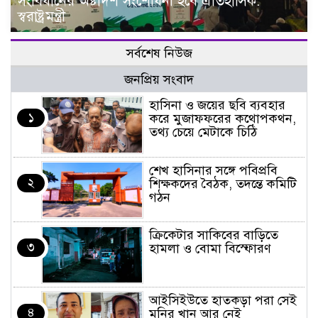
সংবিধানের অষ্টাদশ সংশোধনী হবে ঐতিহাসিক:
স্বরাষ্ট্রমন্ত্রী
সর্বশেষ নিউজ
জনপ্রিয় সংবাদ
হাসিনা ও জয়ের ছবি ব্যবহার
১
করে মুজাফফরের কথোপকথন,
তথ্য চেয়ে মেটাকে চিঠি
শেখ হাসিনার সঙ্গে পবিপ্রবি
২
শিক্ষকদের বৈঠক, তদন্তে কমিটি
গঠন
ক্রিকেটার সাকিবের বাড়িতে
৩
হামলা ও বোমা বিস্ফোরণ
আইসিইউতে হাতকড়া পরা সেই
৪
মনির খান আর নেই