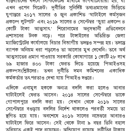
বাস্তবায়নের বদলে সিন্ডিকেটের মাধ্যমে ভাগবাঁটোয়ারা হয়, যা
এখন ওপেন সিক্রেট। দুর্নীতির সুনির্দিষ্ট তথ্যপ্রমাণের ভিত্তিতে
যুগান্তরে ২০১৭ সালের ৩ জুন প্রকাশিত ‘ঘাটাইলে কর্মসৃজন
প্রকল্পে লুটপাট’ এবং ২০১৯ সালের ৪ সেপ্টেম্বর ‘ভুয়া প্রকল্পে ৪
কোটি টাকা আত্মসাৎ’ শিরোনামের অনুসন্ধানী প্রতিবেদনে
প্রশাসনের টনক নড়ে। পরে টাঙ্গাইলের অতিরিক্ত জেলা
ম্যাজিস্ট্রেটের কার্যালয়ে বিচার বিভাগীয় তদন্তও সম্পন্ন হয়। তদন্তে
ব্যাপক অনিয়ম ধরা পড়লেও তা আলোর মুখ দেখেনি। তবে অর্থ
আত্মসাতের প্রমাণ পাওয়ায় সরকারি কোষাগারে ১ কোটি ২৮ লাখ
৬৯ হাজার ৪০০ টাকা ফেরত দিতে হয়েছে পিআইওসহ
প্রকল্পসংশ্লিষ্টদের। তখন দুর্নীতি দমন কমিশনের একাধিক
কর্মকর্তার তৎপরতাও দেখা যায় পিআইও দপ্তরে।
এদিকে এনামুল হককে অন্যত্র বদলি করা হলেও আবার
ঘাটাইলেই ফেরত আসেন। ২০১৪ সালের সেপ্টেম্বরে তাকে
গোপালপুরে বদলি করা হয়। সেখান থেকে ২০১৬ সালের
সেপ্টেম্বরে বগুড়ায় বদলির নির্দেশ থাকলেও পরবর্তী সময়ে তা
স্থগিত হয়ে যায়। অবশেষে ২০১৬ সালের নভেম্বরে আবারও
ঘাটাইলে ফিরে আসেন। সেই থেকে টানা ৯ বছর তিনি বহাল
তবিয়তে একই পদে রয়েছেন। অভিযোগ রয়েছে, দুর্নীতির টাকায়