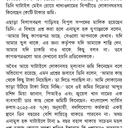
তিনি ঘাটাইল মেইন রোডে খাদ্যগুদামের বিপরীতে দোকানঘরসহ
কিনেছেন কোটি টাকার জমি।
এছাড়া বিলাসবহুল গাড়িসহ বিপুল সম্পদের মালিক হয়েছেন
তিনি। এ বিষয়ে প্রশ্ন করা হলে এনামুল হক যুগান্তরকে বলেন,
‘আমার কিছু কাগজপত্র আছে, সেগুলো আপনাকে দেখাব। যদি
আমার ভুল থাকে, এর জন্য কর্তৃপক্ষ যদি আমাকে শাস্তি দেন,
আমার যদি চাকরি নাও থাকে, কিছু বলব না। তবে
কাগজপত্রগুলো আর দেখানো হয়নি প্রতিবেদককে।
অবৈধ আয়ে ঘাটাইলে দোকানসহ মূল্যবান জমি কিনেছেন বলে
অভিযোগ রয়েছে, এমন প্রশ্নের জবাবে তিনি বলেন, ‘আমার কাছ
থেকে কিছু টাকা নিয়েছিল। তা দিতে পারছিল না। আমি দোকানের
ভাড়া উঠিয়ে টাকা নিয়ে নিচ্ছি।’ তবে ওই জমির বিক্রেতা আব্দুর
রশিদ মিয়া জানান, পিআইও এবং জুয়েল খান নামের এক
ব্যবসায়ী তার কাছ থেকে জমিটি কিনেছেন। বাংলাদেশ সার্ভিস
রুলস-২০২৫-এর ৭(ক) অনুযায়ী, বদলিযোগ্য কর্মকর্তা একই
স্থানে তিন বছরের বেশি দায়িত্বে থাকতে পারবেন না। অথচ
এনামুল হক ঘাটাইলে টানা ৯ বছর বহাল থাকায় সচেতন মহল