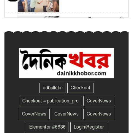
কক্সবাজার পৌঁছেছেন প্রধানমন্ত্রী
৫
কক্সবাজার পৌঁছেছেন প্রধানমন্ত্রী
৬
কক্সবাজার পৌঁছেছেন প্রধানমন্ত্রী
৭
bdbulletin
Checkout
সৌদির দুই অঞ্চলে বিস্ফোরণ,
Checkout – publication_pro
CoverNews
৮
আরামকো তেল ও জুবাইল গ্যাস
স্থাপনায় আগুন
CoverNews
CoverNews
CoverNews
Elementor #6636
Login/Register
হাইকোর্টে ১১ কার্যদিবসে ৫৭