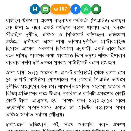
197
ঘাটাইল উপজেলা প্রকল্প বাস্তবায়ন কর্মকর্তা (পিআইও) এনামুল
হক টানা ৯ বছর একই কর্মস্থলে বহাল থাকায় তার বিরুদ্ধে
সীমাহীন দুর্নীতি, অনিয়ম ও সিন্ডিকেট বাণিজ্যের অভিযোগ
উঠেছে। স্থানীয়রা তাকে নানা অনিয়ম-দুর্নীতির মাস্টারমাইন্ড
হিসাবে জানেন। সরকারি বিধিমালা অনুযায়ী, একই স্থানে তিন
বছর দায়িত্ব পালনের কথা থাকলেও তিনি অদৃশ্য শক্তির ইশারায়
বারবার বদলি স্থগিত করে পুনরায় ঘাটাইলেই বহাল হয়েছেন।
জানা যায়, ২০১১ সালের ৭ আগস্ট কালিহাতী থেকে বদলি হয়ে
১৬ আগস্ট ঘাটাইলে যোগদানের পর থেকেই পিআইও অফিসে
দুর্নীতির মহোৎসব শুরু হয়। নামসর্বস্ব মসজিদ, মাদ্রাসা, মাজার ও
বিভিন্ন প্রতিষ্ঠানের নামে টিআর, কাবিখা ও কাবিটা প্রকল্পের কোটি
কোটি টাকা আত্মসাৎ হয়। বিশেষ করে ২০১২-২০১৪ সালে
তৎকালীন সংসদ-সদস্য প্রয়াত ডা. মতিউর রহমানের সময়
অনিয়ম সর্বোচ্চ পর্যায়ে পৌঁছায়।
স্থানীয়দের অভিযোগ, ওই সময় সরকারি বরাদ্দ প্রকল্প