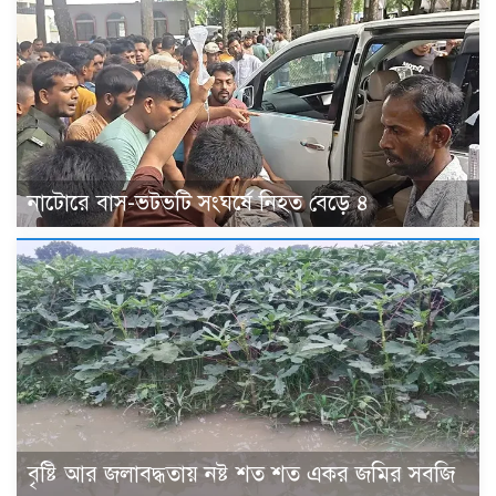
নাটোরে বাস-ভটভটি সংঘর্ষে নিহত বেড়ে ৪
বৃষ্টি আর জলাবদ্ধতায় নষ্ট শত শত একর জমির সবজি