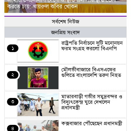
জামায়াত-এনসিপি দেশে অস্থিতিশীল পরিস্থিতি তৈরি
করতে চায়: খায়রুল কবির খোকন
সর্বশেষ নিউজ
জনপ্রিয় সংবাদ
রাষ্ট্রপতি নির্বাচনে দুটি মনোনয়ন
১
ফরম সংগ্রহ করলো বিএনপি
মৌলভীবাজারে বিএসএফের
২
গুলিতে বাংলাদেশি তরুণ নিহত
মাতারবাড়ী গভীর সমুদ্রবন্দর ও
৩
বিদ্যুৎকেন্দ্র ঘুরে দেখলেন
প্রধানমন্ত্রী
কক্সবাজার পৌঁছেছেন প্রধানমন্ত্রী
৪