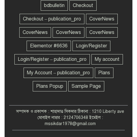
bdbulletin
Checkout
পিরোজপুরে ফেরিতে উঠতে গিয়ে
Checkout – publication_pro
CoverNews
৮
গরুসহ নদীতে পিকআপ
CoverNews
CoverNews
CoverNews
Elementor #6636
Login/Register
ব্যাংকের টাকা চুরি করে
৯
অর্থনীতিকে পঙ্গু করেছে আ.লীগ:
গভর্নর
Login/Register – publication_pro
My account
My Account – publication_pro
Plans
ঢাবিতে ছাত্রদলের পরিচ্ছন্নতা
১০
অভিযান
Plans Popup
Sample Page
সম্পাদক ও প্রকাশক : শাহাদাত সিকদার ঠিকানা : 1210 Liberty ave
মোবাইল নাম্বার : 2124706348 ইমেইল :
mssikdar1978@gmail.com