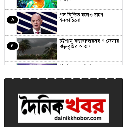
পদ নিশ্চিত হলেও চাপে
৩
ইনফান্তিনো
চট্টগ্রাম-কক্সবাজারসহ ৭ জেলায়
৪
ঝড়-বৃষ্টির আভাস
নির্মোহভাবে শীর্ষ মাদক
৫
কারবারিদের তালিকা করা হবে:
স্বরাষ্ট্রমন্ত্রী
শেখ হাসিনার ফাঁসি হোক, সেটা
৬
সমর্থন করি না: কাদের সিদ্দিকী
জয়পুরহাটে চলন্ত ট্রেন থেকে পড়ে
৭
গাড়ির ‘ক্যান্টিন বয়’ নিহত