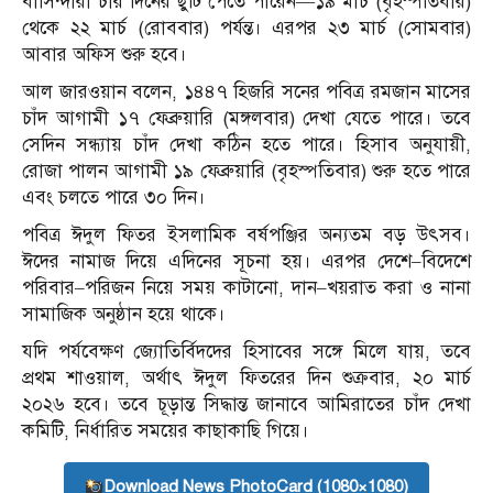
বাসিন্দারা চার দিনের ছুটি পেতে পারেন—১৯ মার্চ (বৃহস্পতিবার)
থেকে ২২ মার্চ (রোববার) পর্যন্ত। এরপর ২৩ মার্চ (সোমবার)
আবার অফিস শুরু হবে।
আল জারওয়ান বলেন, ১৪৪৭ হিজরি সনের পবিত্র রমজান মাসের
চাঁদ আগামী ১৭ ফেব্রুয়ারি (মঙ্গলবার) দেখা যেতে পারে। তবে
সেদিন সন্ধ্যায় চাঁদ দেখা কঠিন হতে পারে। হিসাব অনুযায়ী,
রোজা পালন আগামী ১৯ ফেব্রুয়ারি (বৃহস্পতিবার) শুরু হতে পারে
এবং চলতে পারে ৩০ দিন।
পবিত্র ঈদুল ফিতর ইসলামিক বর্ষপঞ্জির অন্যতম বড় উৎসব।
ঈদের নামাজ দিয়ে এদিনের সূচনা হয়। এরপর দেশে–বিদেশে
পরিবার–পরিজন নিয়ে সময় কাটানো, দান–খয়রাত করা ও নানা
সামাজিক অনুষ্ঠান হয়ে থাকে।
যদি পর্যবেক্ষণ জ্যোতির্বিদদের হিসাবের সঙ্গে মিলে যায়, তবে
প্রথম শাওয়াল, অর্থাৎ ঈদুল ফিতরের দিন শুক্রবার, ২০ মার্চ
২০২৬ হবে। তবে চূড়ান্ত সিদ্ধান্ত জানাবে আমিরাতের চাঁদ দেখা
কমিটি, নির্ধারিত সময়ের কাছাকাছি গিয়ে।
Download News PhotoCard (1080×1080)