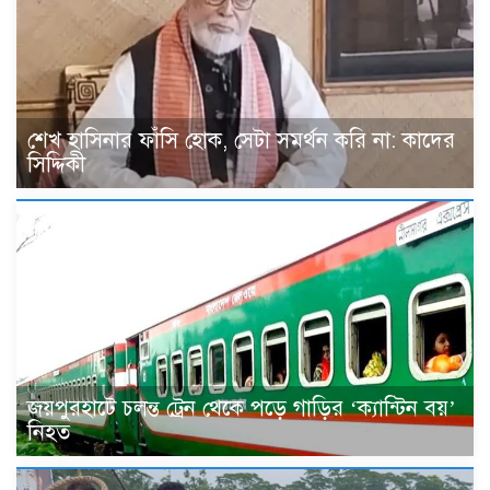
শেখ হাসিনার ফাঁসি হোক, সেটা সমর্থন করি না: কাদের
সিদ্দিকী
জয়পুরহাটে চলন্ত ট্রেন থেকে পড়ে গাড়ির ‘ক্যান্টিন বয়’
নিহত