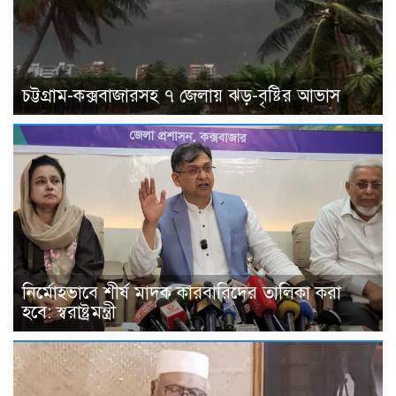
চট্টগ্রাম-কক্সবাজারসহ ৭ জেলায় ঝড়-বৃষ্টির আভাস
নির্মোহভাবে শীর্ষ মাদক কারবারিদের তালিকা করা
হবে: স্বরাষ্ট্রমন্ত্রী