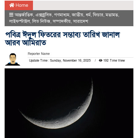
Home
আন্তর্জাতিক
,
এক্সক্লুসিভ
,
গণমাধ্যম
,
জাতীয়
,
ধর্ম
,
ফিচার
,
মতামত
,
লাইফস্টাইল
,
লিড নিউজ
,
সম্পাদকীয়
,
সারাদেশ
পবিত্র ঈদুল ফিতরের সম্ভাব্য তারিখ জানাল
আরব আমিরাত
Reporter Name
Update Time : Sunday, November 16, 2025
192 Time View