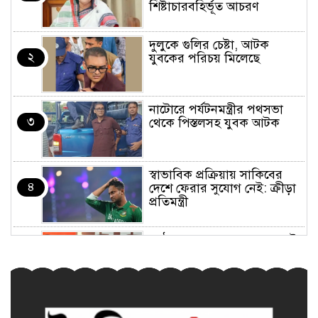
শিষ্টাচারবহির্ভূত আচরণ
দুলুকে গুলির চেষ্টা, আটক
২
যুবকের পরিচয় মিলেছে
নাটোরে পর্যটনমন্ত্রীর পথসভা
৩
থেকে পিস্তলসহ যুবক আটক
স্বাভাবিক প্রক্রিয়ায় সাকিবের
৪
দেশে ফেরার সুযোগ নেই: ক্রীড়া
প্রতিমন্ত্রী
কাঠামোগত সংস্কার না হলে এই
৫
সরকারও স্বৈরাচারী হবে : নাহিদ
ইসলাম
শেখ হাসিনার বক্তব্যে সমর্থন নেই
৬
ভারতের: জয়সওয়াল