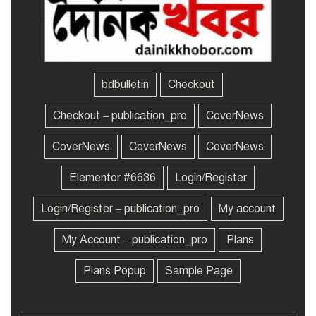
শেখ হাসিনাকে ‘ক্যাপ্টেন’
৭
সম্বোধন করলেন সাকিব, দেশে
ফিরে লড়তে চান মামলা
bdbulletin
Checkout
Checkout – publication_pro
CoverNews
হাসিনার বক্তব্যকে আমরা সমর্থন
৮
করি না : ভারত
CoverNews
CoverNews
CoverNews
Elementor #6636
Login/Register
হাসিনার বিএনপি
৯
সরকারবিরোধী বক্তব্যে ভারতের
কোনো সমর্থন নেই: রণধীর
Login/Register – publication_pro
My account
জয়সওয়াল
My Account – publication_pro
Plans
নিরাপত্তা পেলে আনন্দের সঙ্গেই
১০
দেশে ফিরব: রয়টার্সকে সাকিব
Plans Popup
Sample Page