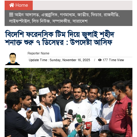
Home
আইন আদালত
,
এক্সক্লুসিভ
,
গণমাধ্যম
,
জাতীয়
,
ফিচার
,
রাজনীতি
,
লাইফস্টাইল
,
লিড নিউজ
,
সম্পাদকীয়
,
সারাদেশ
বিদেশি ফরেনসিক টিম দিয়ে জুলাই শহীদ
শনাক্ত শুরু ৭ ডিসেম্বর : উপদেষ্টা আসিফ
Reporter Name
Update Time : Sunday, November 16, 2025
177 Time View