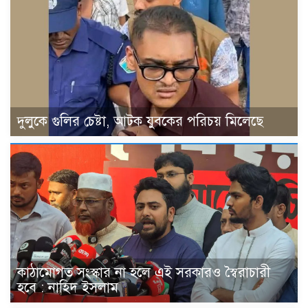
দুলুকে গুলির চেষ্টা, আটক যুবকের পরিচয় মিলেছে
কাঠামোগত সংস্কার না হলে এই সরকারও স্বৈরাচারী
হবে : নাহিদ ইসলাম