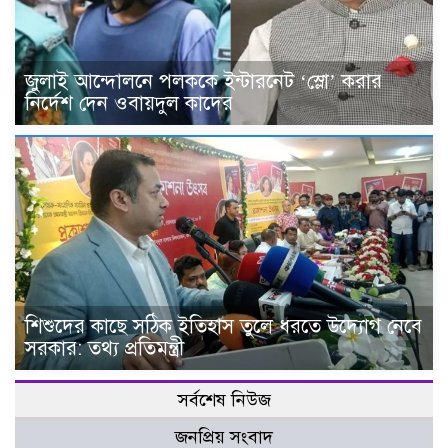
জুলাই আন্দোলনে পলককে ইন্টারনেট ‘স্লো’ করার
নির্দেশ দেন ওবায়দুল কাদের
শিশুদের কাছে সঠিক ইতিহাস তুলে ধরতে উদ্যোগ নেবে
সরকার: তথ্য প্রতিমন্ত্রী
সর্বশেষ নিউজ
জনপ্রিয় সংবাদ