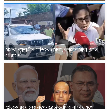
মমতা ব্যানার্জীর গাড়িতে হামলা, বললেন মারা যেতে
পারতাম
তারেক রহমানের সঙ্গে নরেন্দ্র মোদির সাক্ষাৎ হলে