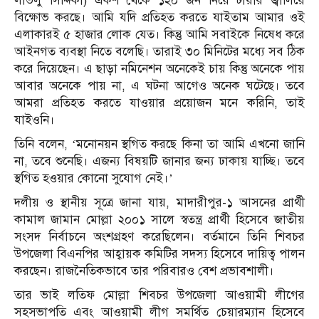
লাভলু সিদ্দিকী) একশ থেকে ১২০ জন নিয়ে টায়ার জ্বালিয়ে
বিক্ষোভ করছে। আমি যদি প্রতিহত করতে যাইতাম আমার ওই
এলাকারই ৫ হাজার লোক যেত। কিন্তু আমি সবাইকে নিষেধ করে
আইনগত ব্যবস্থা নিতে বলেছি। তারাই ৩০ মিনিটের মধ্যে সব ঠিক
করে দিয়েছেন। এ ছাড়া নমিনেশন অনেকেই চায় কিন্তু অনেকে পায়
আবার অনেকে পায় না, এ ঘটনা আগেও অনেক ঘটেছে। তবে
আমরা প্রতিহত করতে যাওয়ার প্রয়োজন মনে করিনি, তাই
যাইওনি।
তিনি বলেন, ‘মনোনয়ন স্থগিত করছে কিনা তা আমি এখনো জানি
না, তবে শুনেছি। এজন্য বিষয়টি জানার জন্য ঢাকায় যাচ্ছি। তবে
স্থগিত হওয়ার কোনো সুযোগ নেই।’
দলীয় ও স্থানীয় সূত্রে জানা যায়, মাদারীপুর-১ আসনের প্রার্থী
কামাল জামান মোল্লা ২০০১ সালে স্বতন্ত্র প্রার্থী হিসেবে জাতীয়
সংসদ নির্বাচনে অংশগ্রহণ করেছিলেন। বর্তমানে তিনি শিবচর
উপজেলা বিএনপির আহ্বায়ক কমিটির সদস্য হিসেবে দায়িত্ব পালন
করছেন। রাজনৈতিকভাবে তার পরিবারও বেশ প্রভাবশালী।
তার ভাই লতিফ মোল্লা শিবচর উপজেলা আওয়ামী লীগের
সহসভাপতি এবং আওয়ামী লীগ সমর্থিত চেয়ারম্যান হিসেবে