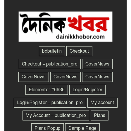
মমতা ব্যানার্জীর গাড়িতে হামলা,
৬
বললেন মারা যেতে পারতাম
তারেক রহমানের সঙ্গে নরেন্দ্র
৭
মোদির সাক্ষাৎ হলে অনেক
সমস্যার সমাধান হয়ে যাবে:
bdbulletin
Checkout
ভারতীয় হাইকমিশনার
Checkout – publication_pro
CoverNews
যুক্তরাষ্ট্রের ভিসার নিয়মে আসছে
৮
বড় পরিবর্তন
CoverNews
CoverNews
CoverNews
Elementor #6636
Login/Register
বিদ্যুৎ-জ্বালানি নিয়ে বিভ্রান্তি
৯
ছড়াবেন না: প্রধানমন্ত্রী
Login/Register – publication_pro
My account
My Account – publication_pro
Plans
জুলাই আন্দোলনে পলককে
১০
ইন্টারনেট ‘স্লো’ করার নির্দেশ
Plans Popup
Sample Page