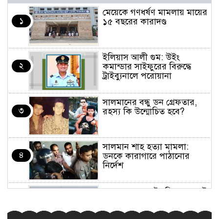
মেয়েকে গণধর্ষণ মামলায় মায়ের
১
১৫ বছরের কারাদণ্ড
ইলিয়াস আলী গুম: উইং
২
কমান্ডার সাইফুরের বিরুদ্ধে
ট্রাইব্যুনালে পরোয়ানা
সালমানের বন্ধু ডন গ্রেফতার,
৩
রহস্য কি উন্মোচিত হবে?
সালমান শাহ হত্যা মামলা:
৪
ডনকে কারাগারে পাঠানোর
নির্দেশ
৩৫ বছর পর রাষ্ট্রপতি পদে ভোট
৫
গ্রহণের সম্ভাবনা, প্রার্থী হওয়ার
যোগ্যতা