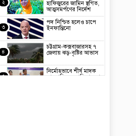
২
হাফিজুরের জামিন স্থগিত,
আত্মসমর্পণের নির্দেশ
পদ নিশ্চিত হলেও চাপে
৩
ইনফান্তিনো
চট্টগ্রাম-কক্সবাজারসহ ৭
৪
জেলায় ঝড়-বৃষ্টির আভাস
নির্মোহভাবে শীর্ষ মাদক
৫
কারবারিদের তালিকা করা
হবে: স্বরাষ্ট্রমন্ত্রী
শেখ হাসিনার ফাঁসি হোক,
৬
সেটা সমর্থন করি না:
কাদের সিদ্দিকী
জয়পুরহাটে চলন্ত ট্রেন
৭
থেকে পড়ে গাড়ির
‘ক্যান্টিন বয়’ নিহত