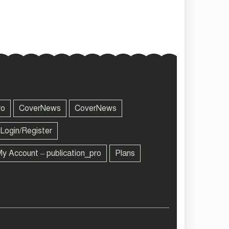
ro
CoverNews
CoverNews
Login/Register
y Account – publication_pro
Plans