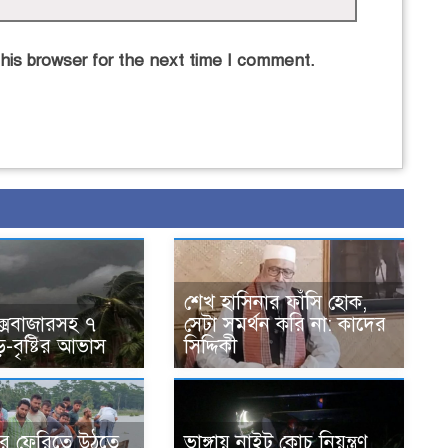
his browser for the next time I comment.
শেখ হাসিনার ফাঁসি হোক,
কক্সবাজারসহ ৭
সেটা সমর্থন করি না: কাদের
-বৃষ্টির আভাস
সিদ্দিকী
ে ফেরিতে উঠতে
ভাঙ্গায় নাইট কোচ নিয়ন্ত্রণ