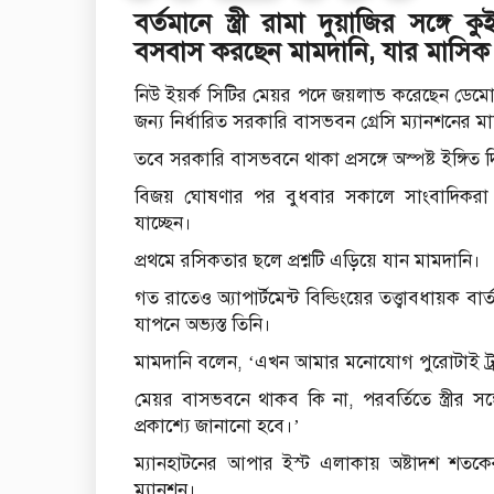
বর্তমানে স্ত্রী রামা দুয়াজির সঙ্গে
বসবাস করছেন মামদানি, যার মাসিক
নিউ ইয়র্ক সিটির মেয়র পদে জয়লাভ করেছেন ডেমোক্
জন্য নির্ধারিত সরকারি বাসভবন গ্রেসি ম্যানশনের 
তবে সরকারি বাসভবনে থাকা প্রসঙ্গে অস্পষ্ট ইঙ্গিত 
বিজয় ঘোষণার পর বুধবার সকালে সাংবাদিকরা 
যাচ্ছেন।
প্রথমে রসিকতার ছলে প্রশ্নটি এড়িয়ে যান মামদানি।
গত রাতেও অ্যাপার্টমেন্ট বিল্ডিংয়ের তত্ত্বাবধায়ক
যাপনে অভ্যস্ত তিনি।
মামদানি বলেন, ‘এখন আমার মনোযোগ পুরোটাই ট্
মেয়র বাসভবনে থাকব কি না, পরবর্তিতে স্ত্রীর সঙ
প্রকাশ্যে জানানো হবে।’
ম্যানহাটনের আপার ইস্ট এলাকায় অষ্টাদশ শতকের
ম্যানশন।