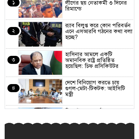
১
লীগের ছয় নেতাকর্মী ৩ দিনের
রিমান্ডে
র‍্যাব বিলুপ্ত করে কোন পরিবর্তন
২
এনে এসআরবি গঠনের কথা বলা
হচ্ছে?
হাসিনার আমলে একটি
৩
অমানবিক রাষ্ট্র প্রতিষ্ঠিত
হয়েছিল: চিফ প্রসিকিউটর
দেশে বিনিয়োগ করতে চায়
৪
গুগল-মেটা-টিকটক: আইসিটি
মন্ত্রী
সিলেটে সড়ক দুর্ঘটনার কারণ
৫
অনুসন্ধানে ৫ সদস্যের কমিটি