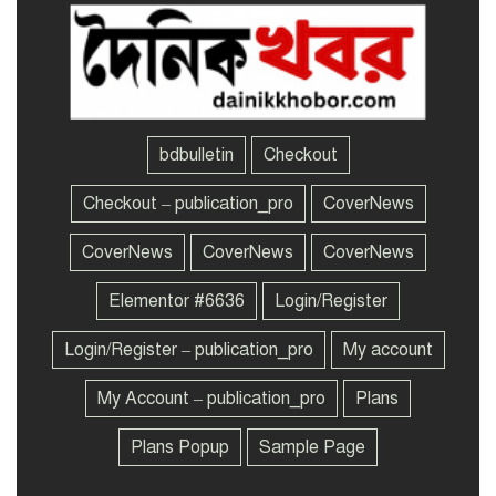
গাজায় ‘যুদ্ধবিরতির’ পরও
৬
১২০০ ফিলিস্তিনিকে হত্যা করেছে
ইসরায়েল
বৃদ্ধকে ধরে নিয়ে গেছে
৭
বিএসএফ, জবাবে ভারতীয়কে
ধরে আনলেন স্থানীয়রা
bdbulletin
Checkout
Checkout – publication_pro
CoverNews
বাসাবাড়িতে ডেঙ্গুর লার্ভা পেলেই
৮
জরিমানা, মাঠে নামছেন ১০
ম্যাজিস্ট্রেট
CoverNews
CoverNews
CoverNews
Elementor #6636
Login/Register
বাবা হারালেন লিওনেল মেসি
৯
Login/Register – publication_pro
My account
My Account – publication_pro
Plans
‘হাসিনা কার্ড’ খেলবেন আবার
১০
বন্ধুত্ব চাইবেন, দুটো
Plans Popup
Sample Page
বিপরীতমুখী: ভারতকে স্বরাষ্ট্রমন্ত্রী