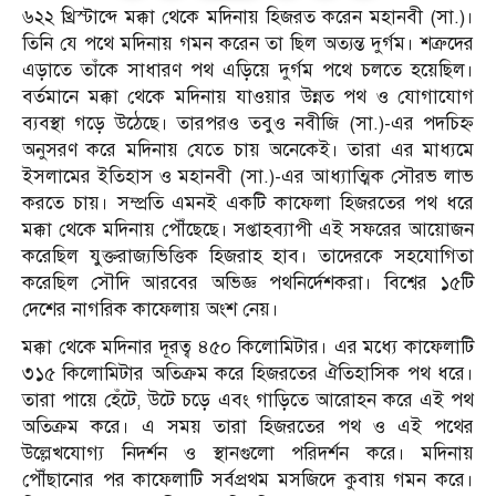
৬২২ খ্রিস্টাব্দে মক্কা থেকে মদিনায় হিজরত করেন মহানবী (সা.)।
তিনি যে পথে মদিনায় গমন করেন তা ছিল অত্যন্ত দুর্গম। শত্রুদের
এড়াতে তাঁকে সাধারণ পথ এড়িয়ে দুর্গম পথে চলতে হয়েছিল।
বর্তমানে মক্কা থেকে মদিনায় যাওয়ার উন্নত পথ ও যোগাযোগ
ব্যবস্থা গড়ে উঠেছে। তারপরও তবুও নবীজি (সা.)-এর পদচিহ্ন
অনুসরণ করে মদিনায় যেতে চায় অনেকেই। তারা এর মাধ্যমে
ইসলামের ইতিহাস ও মহানবী (সা.)-এর আধ্যাত্মিক সৌরভ লাভ
করতে চায়। সম্প্রতি এমনই একটি কাফেলা হিজরতের পথ ধরে
মক্কা থেকে মদিনায় পৌঁছেছে। সপ্তাহব্যাপী এই সফরের আয়োজন
করেছিল যুক্তরাজ্যভিত্তিক হিজরাহ হাব। তাদেরকে সহযোগিতা
করেছিল সৌদি আরবের অভিজ্ঞ পথনির্দেশকরা। বিশ্বের ১৫টি
দেশের নাগরিক কাফেলায় অংশ নেয়।
মক্কা থেকে মদিনার দূরত্ব ৪৫০ কিলোমিটার। এর মধ্যে কাফেলাটি
৩১৫ কিলোমিটার অতিক্রম করে হিজরতের ঐতিহাসিক পথ ধরে।
তারা পায়ে হেঁটে, উটে চড়ে এবং গাড়িতে আরোহন করে এই পথ
অতিক্রম করে। এ সময় তারা হিজরতের পথ ও এই পথের
উল্লেখযোগ্য নিদর্শন ও স্থানগুলো পরিদর্শন করে। মদিনায়
পৌঁছানোর পর কাফেলাটি সর্বপ্রথম মসজিদে কুবায় গমন করে।