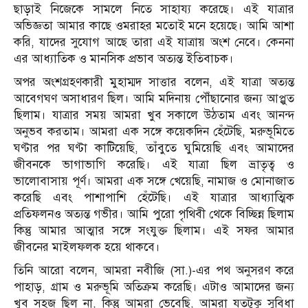
ছাড়াই নিজেকে সামলে নিতে সাহায্য করেছে। এই যাত্রার
অভিজ্ঞতা আমার কাছে ওমরাহর মতোই মনে হয়েছে। আমি আশা
করি, যাদের সুযোগ আছে তারা এই যাত্রায় অংশ নেবে। কেননা
এর আধ্যাতিক ও মানসিক প্রভাব অত্যন্ত ইতিবাচক।
অপর অংশগ্রহণকারী মুহাম্মদ সাত্তার বলেন, এই যাত্রা অত্যন্ত
আবেগঘণ অসাধারণ ছিল। আমি মদিনায় পৌঁছানোর জন্য আপ্লুত
ছিলাম। যাত্রার সময় আমরা খুব সকালে উঠতাম এবং আনন্দ
অনুভব করতাম। আমরা এক সঙ্গে কয়েকদিন হেঁটেছি, মরুভূমিতে
ঘণ্টার পর ঘণ্টা কাটিয়েছি, তাঁবুতে ঘুমিয়েছি এবং আমাদের
জীবনকে ভাগাভাগি করেছি। এই যাত্রা ছিল ভ্রাতৃত্ব ও
ভালোবাসায় পূর্ণ। আমরা এক সঙ্গে খেয়েছি, নামাজ ও মোনাজাত
করেছি এবং পাশাপাশি হেঁটেছি। এই যাত্রার আধ্যাত্মিক
প্রতিফলনও অত্যন্ত গভীর। আমি পুরো পৃথিবী থেকে বিচ্ছিন্ন ছিলাম
কিন্তু আমার আত্মার সঙ্গে সংযুক্ত ছিলাম। এই সফর আমার
জীবনের মাইলফলক হয়ে থাকবে।
তিনি আরো বলেন, আমরা নবীজি (সা.)-এর পথ অনুসরণ করে
পাহাড়, গ্রাম ও মরুভূমি অতিক্রম করেছি। এটাও আমাদের জন্য
খুব সহজ ছিল না, কিন্তু আমরা ভেবেছি, আমরা যতটুকু সুবিধা