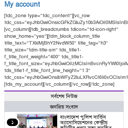
My account
[tdc_zone type=”tdc_content”][vc_row
tdc_css=”eyJhbGwiOnsicGFkZGluZy10b3AiOiI0MSIsIn
[vc_column][tdb_breadcrumbs tdicon=”td-icon-right”
show_home=”yes”][tdm_block_column_title
title_text=”TXklMjBhY2NvdW50″ title_tag=”h3″
title_size=”tdm-title-sm” tds_title1-
f_title_font_weight=”400″ tds_title1-
f_title_font_size=”eyJhbGwiOiIzMCIsInBvcnRyYWl0Ijoi
tds_title1-f_title_font_line_height=”1.3″
tdc_css=”eyJhbGwiOnsibWFyZ2luLXRvcCI6Ii0xOCIsIm
[tds_my_account][/vc_column][/vc_row][/tdc_zone]
সর্বশেষ নিউজ
জনপ্রিয় সংবাদ
বাংলাদেশ পুলিশ সার্ভিস
১
অ্যাসোসিয়েশনের কেন্দ্রীয়