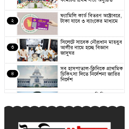
কমিটির প্রথম সভা অনুষ্ঠিত
ফ্যামিলি কার্ড বিতরণ অক্টোবরে,
২
টাকা যাবে ৩ ব্যাংকের মাধ্যমে
সিলেটে সাবেক নৌপ্রধান মাহবুব
৩
আলীর নামে হচ্ছে বিজ্ঞান
জাদুঘর
সব হাসপাতাল-ক্লিনিকে প্রাথমিক
৪
চিকিৎসা দিতে নির্দেশনা জারির
নির্দেশ
যেসব জেলায় ৬০ কিমি বেগে
৫
ঝড়ের আভাস
ফ্যাসিবাদ বিরোধী অপশক্তি
৬
জুলাই গণঅভ্যুত্থানকে বিতর্কিত