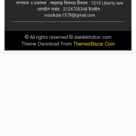
সম্পাদক ও প্রকাশক : শাহাদাত সিকদার ঠিকানা : 1210 Liberty ave
মোবাইল নাম্বার : 2124706348 ইমেইল :
mssikdar1978@gmail.com
© All rights reserved © dainikkhobor.com
Theme Dwonload From
ThemesBazar.Com