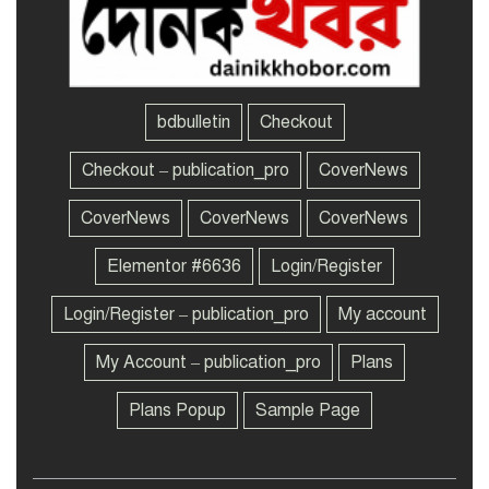
করার অপচেষ্টা করছে:
সমাজকল্যাণ প্রতিমন্ত্রী
জাতীয় বিশ্ববিদ্যালয়ের ২০২৩
৭
সালের মাস্টার্স শেষপর্ব পরীক্ষার
ফল প্রকাশ
bdbulletin
Checkout
Checkout – publication_pro
CoverNews
সাবেক সেনা কর্মকর্তা হাফিজুরের
৮
জামিন স্থগিত, আত্মসমর্পণের
নির্দেশ
CoverNews
CoverNews
CoverNews
Elementor #6636
Login/Register
পদ নিশ্চিত হলেও চাপে
৯
ইনফান্তিনো
Login/Register – publication_pro
My account
My Account – publication_pro
Plans
চট্টগ্রাম-কক্সবাজারসহ ৭ জেলায়
১০
ঝড়-বৃষ্টির আভাস
Plans Popup
Sample Page